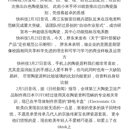
Pro将在5月发布，共有黑、白、银、橙、粉色五款配色，而且初
次推出白色陶瓷版别。 此前小米手环10就曾推出过白陶瓷版
别，凭借着超卓的质感
快科技2月3日音讯，甬江实验室任晓兵团队近来在压电资料
范畴完成重大突破。 该团队经过原创的“自动作业形式”，成功研
宣布一种超级压电陶瓷，其中心功能指标压电系数
快科技5月23日音讯，今天，胖东来发布《关于“茶叶部紫砂
产品”定价规范公示阐明》。 胖东来表明，做企业的意图是期望
像校园相同共享科学先进的理念和可学习学习的商业样板及运营
方
快科技3月27日音讯，手机上的陶瓷原料我们都非常喜欢，
尤其是温润如玉的手感让人爱不释手，但与此同时也有一大缺陷
易碎。 尽管陶瓷原料比较玻璃的抗划功能更好，但资料自身却
比较
2月5日音讯，据《日经新闻》报导，全球第三大陶瓷卫浴产
品制作商日本TOTO经过使用其在陶瓷资料范畴的专业相关常
识，现已在半导体制作所需的“静电卡盘”（Electrostatic Ch
欧美白叟现在比较无语的一点是，渐渐的变多的孩子回绝传
统，不愿意承受传承几代人的宗族传家宝名牌瓷器套装。 更令
他们愤恨的是，现在欧美年轻人不爱精巧瓷器，却爱上了在
tiktok上