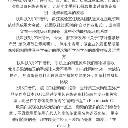
Pro将在5月发布，共有黑、白、银、橙、粉色五款配色，而且初
次推出白色陶瓷版别。 此前小米手环10就曾推出过白陶瓷版
别，凭借着超卓的质感
快科技2月3日音讯，甬江实验室任晓兵团队近来在压电资料
范畴完成重大突破。 该团队经过原创的“自动作业形式”，成功研
宣布一种超级压电陶瓷，其中心功能指标压电系数
快科技5月23日音讯，今天，胖东来发布《关于“茶叶部紫砂
产品”定价规范公示阐明》。 胖东来表明，做企业的意图是期望
像校园相同共享科学先进的理念和可学习学习的商业样板及运营
方
快科技3月27日音讯，手机上的陶瓷原料我们都非常喜欢，
尤其是温润如玉的手感让人爱不释手，但与此同时也有一大缺陷
易碎。 尽管陶瓷原料比较玻璃的抗划功能更好，但资料自身却
比较
2月5日音讯，据《日经新闻》报导，全球第三大陶瓷卫浴产
品制作商日本TOTO经过使用其在陶瓷资料范畴的专业相关常
识，现已在半导体制作所需的“静电卡盘”（Electrostatic Ch
欧美白叟现在比较无语的一点是，渐渐的变多的孩子回绝传
统，不愿意承受传承几代人的宗族传家宝名牌瓷器套装。 更令
他们愤恨的是，现在欧美年轻人不爱精巧瓷器，却爱上了在
tiktok上