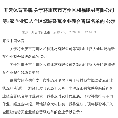
开云体育直播:关于将重庆市万州区和福建材有限公司
等3家企业归入全区烧结砖瓦企业整合晋级名单的 公示
来源：
开云体育直播
发布时间：2026-06-01 12:16:59
开云中国体育:
关于将重庆市万州区和福建材有限公司等3家企业归入全区烧结砖
瓦企业整合晋级名单的 公示
关于将重庆市万州区和福建材有限公司等3家企业归入全区烧结砖
瓦企业整合晋级名单的
依照市经济信息委、市生态环境局《关于摸排我市烧结砖瓦企业
状况的告诉》（渝经信发〔2025〕39号）文件及加强完善烧结砖瓦企
业整合晋级名单作业要求，我委及时安排而且展开了弥补摸排与审阅
作业。经企业申报、属地镇乡大街核实、我委复核，现将拟弥补归入
全区烧结砖瓦企业整合晋级名单的企业予以公示：